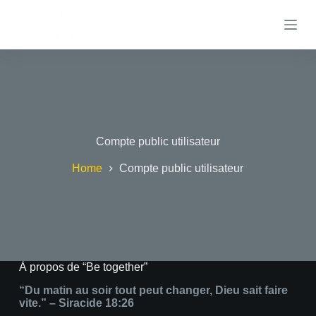
S
k
i
p
t
o
c
o
n
t
e
Compte public utilisateur
n
t
Home
Compte public utilisateur
À propos de “Be together”
“Du matin au soir tout peut changer, Dieu sait faire
vite.” – Siracide 18:26