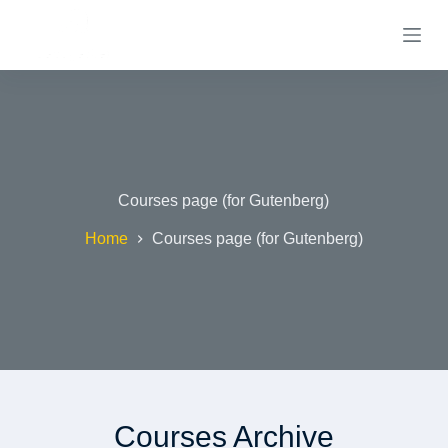
S
k
i
p
t
o
c
o
n
t
e
Courses page (for Gutenberg)
n
t
Home
Courses page (for Gutenberg)
Courses Archive