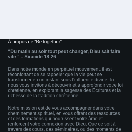
Load More
À propos de “Be together”
“Du matin au soir tout peut changer, Dieu sait faire
vite.” – Siracide 18:26
Dans notre monde en perpétuel mouvement, il est
réconfortant de se rappeler que la vie peut se
transformer en un instant sous l’influence divine. Ici,
nous vous invitons à découvrir et à approfondir votre foi
chrétienne, en explorant la sagesse des Écritures et la
richesse de la tradition chrétienne.
Notre mission est de vous accompagner dans votre
cheminement spirituel, en vous offrant des ressources
et des formations qui nourrissent votre âme et
renforcent votre connexion avec Dieu. Que ce soit à
travers des cours, des séminaires, ou des moments de